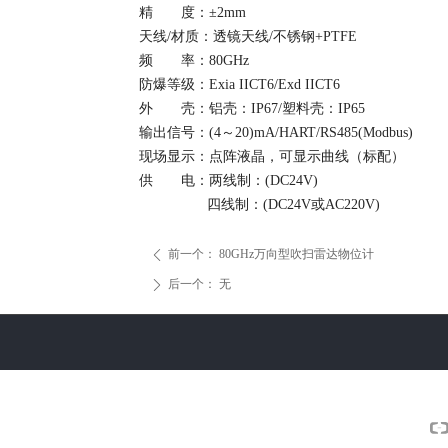
精 度：±2mm
天线/材质：透镜天线/不锈钢+PTFE
频 率：80GHz
防爆等级：Exia IICT6/Exd IICT6
外 壳：铝壳：IP67/塑料壳：IP65
输出信号：(4～20)mA/HART/RS485(Modbus)
现场显示：点阵液晶，可显示曲线（标配）
供 电：两线制：(DC24V)
四线制：(DC24V或AC220V)
前一个：
80GHz万向型吹扫雷达物位计
ꄴ
后一个：
无
ꄲ