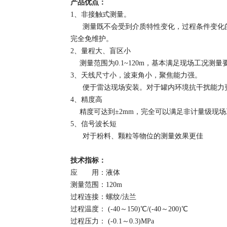
产品优点：
1、非接触式测量。
测量既不会受到介质特性变化，过程条件变化
完全免维护。
2、量程大、盲区小
测量范围为
0.1~120m，基本满足现场工况测量
3、天线尺寸小，波束角小，聚焦能力强。
便于雷达现场安装。对于罐内环境抗干扰能力
4、精度高
精度可达到
±2mm，完全可以满足非计量级现
5、信号波长短
对于粉料、颗粒等物位的测量效果更佳
技术指标：
应 用：液体
测量范围：120m
过程连接：螺纹/法兰
过程温度： (-40～150)℃/(-40～200)℃
过程压力： (-0.1～0.3)MPa