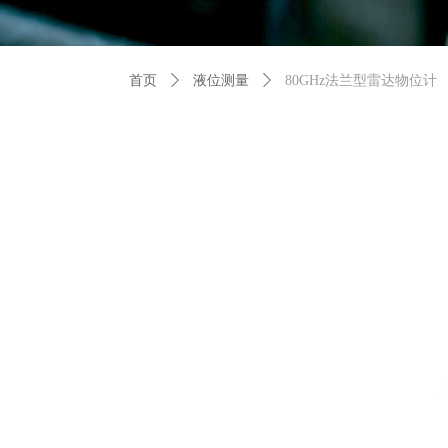
首页
ꄲ
液位测量
ꄲ
80GHz法兰型雷达物位计