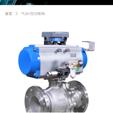
首页
ꄲ
气动O型切断阀